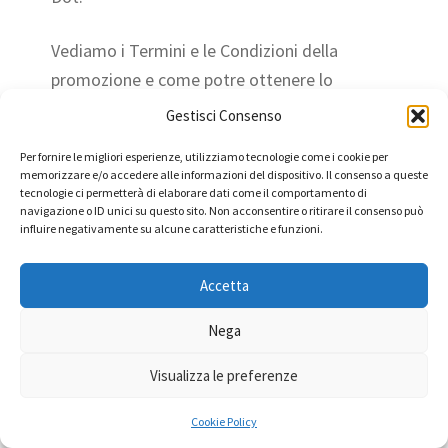
Vediamo i Termini e le Condizioni della
promozione e come potre ottenere lo
sconto.
Gestisci Consenso
Per fornire le migliori esperienze, utilizziamo tecnologie come i cookie per
memorizzare e/o accedere alle informazioni del dispositivo. Il consenso a queste
Offerta valida fino al 31 dicembre 2022
tecnologie ci permetterà di elaborare dati come il comportamento di
navigazione o ID unici su questo sito. Non acconsentire o ritirare il consenso può
alle ore 23:59.
influire negativamente su alcune caratteristiche e funzioni.
Aggiungi uno o più accessori al carrello.
Utilizziamo cookie tecnici nel pieno rispetto della tua privacy e
Quando hai terminato gli acquisti,
cookie di terze parti attraverso l’integrazione nel sito di
Accetta
funzionalità esterne. Questi ultimi vengono inviati al tuo browser
seleziona “Procedi all’acquisto”. Sulla
direttamente dalle terze parti, che ne sono responsabili.
Cliccando su "Accetta tutti" acconsenti all'utilizzo di tutti i cookies.
pagina “Pagamento”, inserisci il codice
Nega
Cliccando su "Impostazioni Cookie" potrai fornire o negare il
“
ACCESSORI25
” nel campo “
Buoni
consenso per ogni singola categoria di coockies.
Visualizza le preferenze
Regalo e Codici promozionali
“. Nel
Impostazioni Cookie
Accetta tutti
“Riepilogo dell’ordine” apparirà la
Cookie Policy
dicitura “Promozione applicata” e il