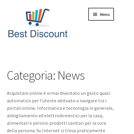
Vai
Vai
Menu
alla
al
navigazione
contenuto
Home
Domande & Risposte
Categoria:
News
Offerte in Tempo Reale
Acquistare online è ormai diventato un gesto quasi
Articoli & News
automatico per l’utente abituato a navigare tra i
portali online. Informatica e tecnologia in generale,
abbigliamento ed elettrodomestici per la casa,
alimentari e persino prodotti sanitari per la cura
della persona. Su Internet si trova praticamente