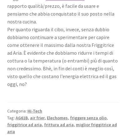
rapporto qualità/prezzo, è facile da usare e
pensiamo che abbia conquistato il suo posto nella
nostra cucina.
Per quanto riguarda il cibo, invece, senza dubbio
dobbiamo continuare a sperimentare per capire
come ottenere il massimo dalla nostra Friggitrice
ad Aria. È evidente che dobbiamo ridurre i tempi di
cottura o la temperatura (o entrambi) più di quanto
non credessimo. Bhè, in fin dei conti è meglio così,
visto quello che costano l’energia elettrica ed il gas
oggi, no?
Categoria:
Hi-Tech
Tag:
AG61B
,
air frier
,
Elechomes
,
friggere senza olio
,
friggitrice ad aria
,
frittura ad aria
,
miglior friggitrice ad
aria