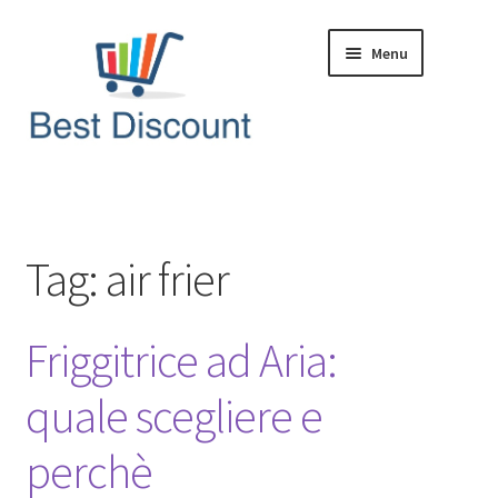
Vai
Vai
Menu
alla
al
navigazione
contenuto
Home
Domande & Risposte
Tag:
air frier
Offerte in Tempo Reale
Friggitrice ad Aria:
Articoli & News
quale scegliere e
perchè