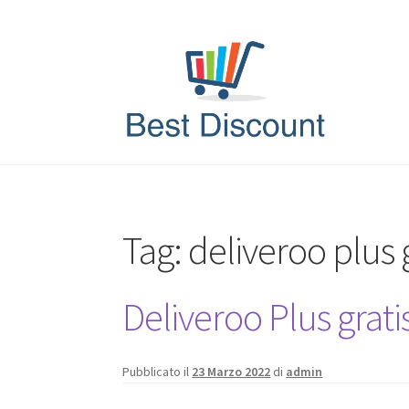
Vai
Vai
alla
al
navigazione
contenuto
Tag:
deliveroo plus 
Deliveroo Plus grat
Pubblicato il
23 Marzo 2022
di
admin