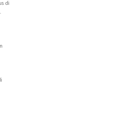
us di
.
on
di