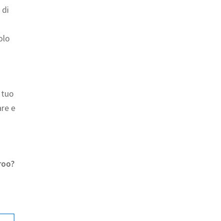
 di
olo
l tuo
are e
roo?