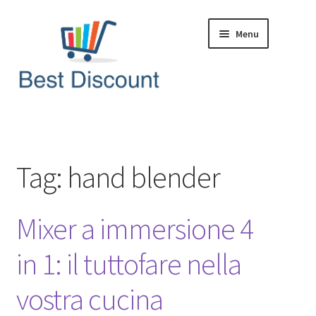
Vai
Vai
Menu
alla
al
navigazione
contenuto
Home
Domande & Risposte
Tag:
hand blender
Offerte in Tempo Reale
Mixer a immersione 4
Articoli & News
in 1: il tuttofare nella
vostra cucina