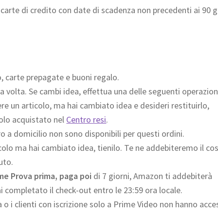
carte di credito con date di scadenza non precedenti ai 90 g
, carte prepagate e buoni regalo.
la volta. Se cambi idea, effettua una delle seguenti operazion
ere un articolo, ma hai cambiato idea e desideri restituirlo,
icolo acquistato nel
Centro resi
.
ro a domicilio non sono disponibili per questi ordini.
ticolo ma hai cambiato idea, tienilo. Te ne addebiteremo il co
uto.
me Prova prima, paga poi
di 7 giorni, Amazon ti addebiterà
ai completato il check-out entro le 23:59 ora locale.
lia o i clienti con iscrizione solo a Prime Video non hanno acc