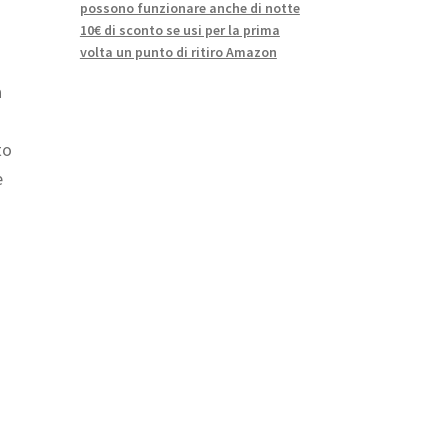
possono funzionare anche di notte
10€ di sconto se usi per la prima
volta un punto di ritiro Amazon
a
to
e