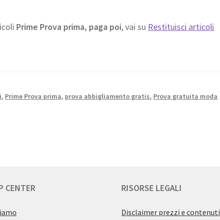
icoli
Prime Prova prima, paga poi
, vai su
Restituisci articoli
i
,
Prime Prova prima
,
prova abbigliamento gratis
,
Prova gratuita moda
P CENTER
RISORSE LEGALI
siamo
Disclaimer prezzi e contenut