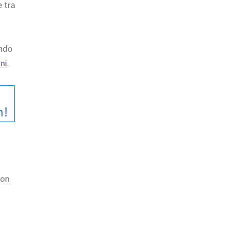
e tra
ando
ini
.
zon