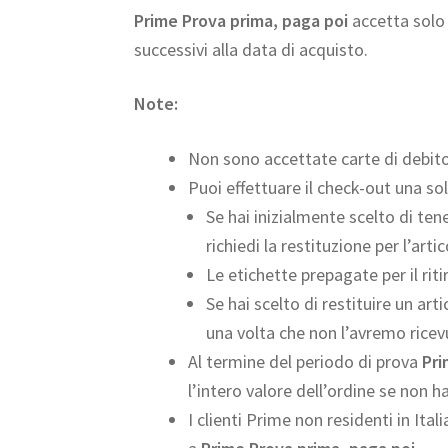
Prime Prova prima, paga poi
accetta solo 
successivi alla data di acquisto.
Not
e
:
Non sono accettate carte di debito
Puoi effettuare il check-out una so
Se hai inizialmente scelto di ten
richiedi la restituzione per l’art
Le etichette prepagate per il riti
Se hai scelto di restituire un ar
una volta che non l’avremo ricev
Al termine del periodo di prova
Pri
l’intero valore dell’ordine se non h
I clienti Prime non residenti in Ita