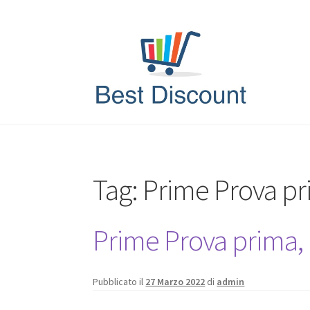
Vai
Vai
alla
al
navigazione
contenuto
Tag:
Prime Prova p
Prime Prova prima,
Pubblicato il
27 Marzo 2022
di
admin