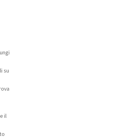
iungi
li su
prova
 il
uto