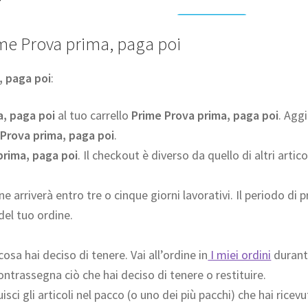
ime Prova prima, paga poi
, paga poi
:
a, paga poi
al tuo carrello
Prime Prova prima, paga poi
. Agg
Prova prima, paga poi
.
prima, paga poi
. Il checkout è diverso da quello di altri artico
dine arriverà entro tre o cinque giorni lavorativi. Il periodo di 
 del tuo ordine.
cosa hai deciso di tenere. Vai all’ordine in
I miei ordini
durante
ontrassegna ciò che hai deciso di tenere o restituire.
isci gli articoli nel pacco (o uno dei più pacchi) che hai ricev