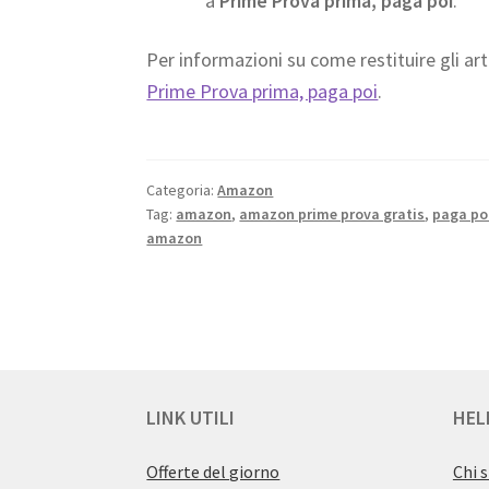
a
Prime Prova prima, paga poi
.
Per informazioni su come restituire gli art
Prime Prova prima, paga poi
.
Categoria:
Amazon
Tag:
amazon
,
amazon prime prova gratis
,
paga po
amazon
LINK UTILI
HEL
Offerte del giorno
Chi 