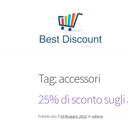
Vai
Vai
alla
al
navigazione
contenuto
Tag:
accessori
25% di sconto sugli 
Pubblicato il
10 Maggio 2022
di
admin