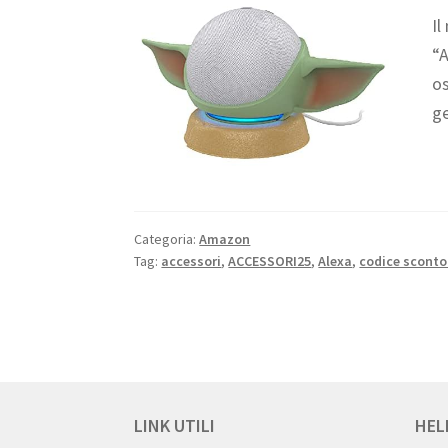
Il
“A
os
ge
Categoria:
Amazon
Tag:
accessori
,
ACCESSORI25
,
Alexa
,
codice sconto
LINK UTILI
HEL