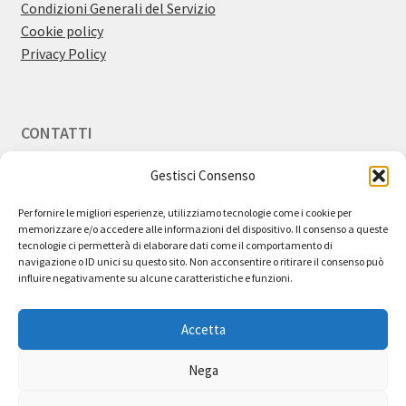
Condizioni Generali del Servizio
Cookie policy
Privacy Policy
CONTATTI
Gestisci Consenso
Email:
info@bestdiscount.it
Per fornire le migliori esperienze, utilizziamo tecnologie come i cookie per
memorizzare e/o accedere alle informazioni del dispositivo. Il consenso a queste
tecnologie ci permetterà di elaborare dati come il comportamento di
navigazione o ID unici su questo sito. Non acconsentire o ritirare il consenso può
influire negativamente su alcune caratteristiche e funzioni.
Utilizziamo cookie tecnici nel pieno rispetto della tua privacy e
cookie di terze parti attraverso l’integrazione nel sito di
Accetta
funzionalità esterne. Questi ultimi vengono inviati al tuo browser
direttamente dalle terze parti, che ne sono responsabili.
Cliccando su "Accetta tutti" acconsenti all'utilizzo di tutti i cookies.
Nega
Cliccando su "Impostazioni Cookie" potrai fornire o negare il
In qualità di Affiliato Amazon, Best Discount
consenso per ogni singola categoria di coockies.