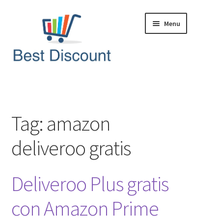
Vai
Vai
Menu
alla
al
navigazione
contenuto
Home
Domande & Risposte
Tag:
amazon
Offerte in Tempo Reale
deliveroo gratis
Articoli & News
Deliveroo Plus gratis
con Amazon Prime