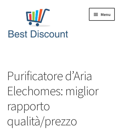
Vai
Vai
Menu
alla
al
navigazione
contenuto
Home
Domande & Risposte
Purificatore d’Aria
Offerte in Tempo Reale
Elechomes: miglior
Articoli & News
rapporto
qualità/prezzo