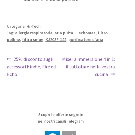
Categoria:
Hi-Tech
Tag:
allergie respiratorie
,
aria puita
,
Elechomes
,
filtro
polline
,
filtro smog
,
KJ203F-142
,
purificatore d'aria
Navigazione
Articolo
Articolo
25% di sconto sugli
Mixer a immersione 4 in 1:
precedente:
successivo:
accessori Kindle, Fire ed
il tuttofare nella vostra
articoli
Echo
cucina
Scopri le offerte segrete
nei nostri canali Telegram