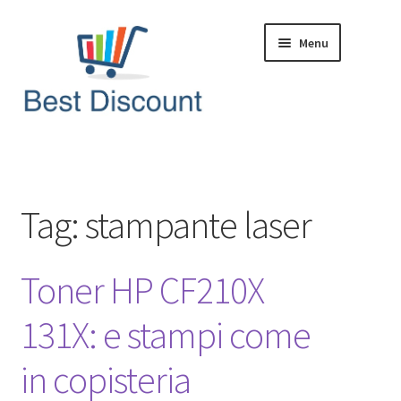
Vai
Vai
Menu
alla
al
navigazione
contenuto
Home
Domande & Risposte
Tag:
stampante laser
Offerte in Tempo Reale
Toner HP CF210X
Articoli & News
131X: e stampi come
in copisteria