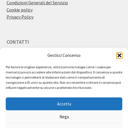
Condizioni Generali del Servizio
Cookie policy
Privacy Policy
CONTATTI
Gestisci Consenso
Email:
info@bestdiscount.it
Per fornire le migliori esperienze, utilizziamo tecnologie come i cookie per
memorizzare e/o accedere alle informazioni del dispositivo. Il consenso a queste
tecnologie ci permetterà di elaborare dati come il comportamento di
navigazione o ID unici su questo sito. Non acconsentire o ritirare il consenso può
influire negativamente su alcune caratteristiche e funzioni.
Utilizziamo cookie tecnici nel pieno rispetto della tua privacy e
cookie di terze parti attraverso l’integrazione nel sito di
Accetta
funzionalità esterne. Questi ultimi vengono inviati al tuo browser
direttamente dalle terze parti, che ne sono responsabili.
Cliccando su "Accetta tutti" acconsenti all'utilizzo di tutti i cookies.
Nega
Cliccando su "Impostazioni Cookie" potrai fornire o negare il
In qualità di Affiliato Amazon, Best Discount
consenso per ogni singola categoria di coockies.