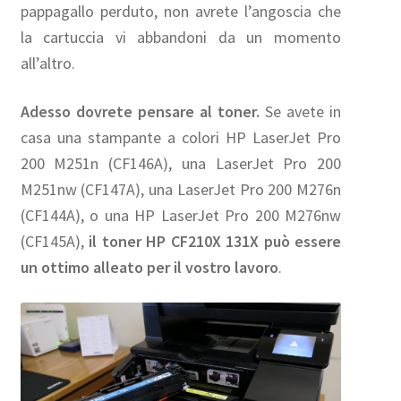
pappagallo perduto, non avrete l’angoscia che
la cartuccia vi abbandoni da un momento
all’altro.
Adesso dovrete pensare al toner.
Se avete in
casa una stampante a colori HP LaserJet Pro
200 M251n (CF146A), una LaserJet Pro 200
M251nw (CF147A), una LaserJet Pro 200 M276n
(CF144A), o una HP LaserJet Pro 200 M276nw
(CF145A),
il toner HP CF210X 131X può essere
un ottimo alleato per il vostro lavoro
.