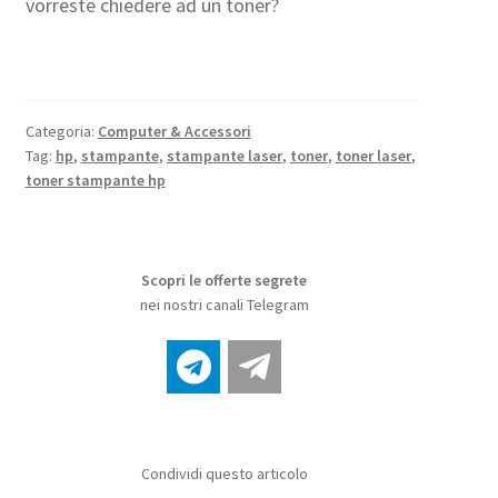
vorreste chiedere ad un toner?
Categoria:
Computer & Accessori
Tag:
hp
,
stampante
,
stampante laser
,
toner
,
toner laser
,
toner stampante hp
Scopri le offerte segrete
nei nostri canali Telegram
Condividi questo articolo