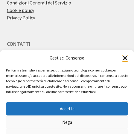
Condizioni Generali del Servizio
Cookie policy
Privacy Policy
CONTATTI
Gestisci Consenso
Email:
info@bestdiscount.it
Per fornire le migliori esperienze, utilizziamo tecnologie come i cookie per
memorizzare e/o accedere alle informazioni del dispositivo. Il consenso a queste
tecnologie ci permetterà di elaborare dati come il comportamento di
navigazione o ID unici su questo sito. Non acconsentire o ritirare il consenso può
influire negativamente su alcune caratteristiche e funzioni.
Utilizziamo cookie tecnici nel pieno rispetto della tua privacy e
cookie di terze parti attraverso l’integrazione nel sito di
Accetta
funzionalità esterne. Questi ultimi vengono inviati al tuo browser
direttamente dalle terze parti, che ne sono responsabili.
Cliccando su "Accetta tutti" acconsenti all'utilizzo di tutti i cookies.
Nega
Cliccando su "Impostazioni Cookie" potrai fornire o negare il
In qualità di Affiliato Amazon, Best Discount
consenso per ogni singola categoria di coockies.