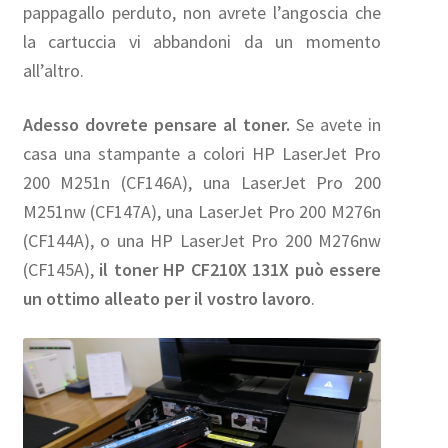
pappagallo perduto, non avrete l’angoscia che
la cartuccia vi abbandoni da un momento
all’altro.
Adesso dovrete pensare al toner.
Se avete in
casa una stampante a colori HP LaserJet Pro
200 M251n (CF146A), una LaserJet Pro 200
M251nw (CF147A), una LaserJet Pro 200 M276n
(CF144A), o una HP LaserJet Pro 200 M276nw
(CF145A),
il toner HP CF210X 131X può essere
un ottimo alleato per il vostro lavoro
.