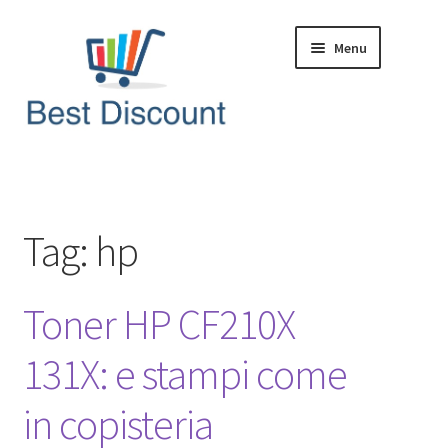
Vai
Vai
Menu
alla
al
navigazione
contenuto
Home
Domande & Risposte
Tag:
hp
Offerte in Tempo Reale
Toner HP CF210X
Articoli & News
131X: e stampi come
in copisteria