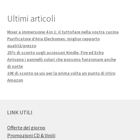
Ultimi articoli
Mixer a immersione 4 in 1: il tuttofare nella vostra cucina
Purificatore d’Aria Elechomes: miglior rapporto
qualità/prezzo
25% di sconto sugli accessori Kindle, Fire ed Echo
Arrivano i pannelli solari che possono funzionare anche
di notte
10€ di sconto se usi per la prima volta un punto di ritiro
Amazon
LINK UTILI
Offerte del giorno
Promozioni CD & Vinili