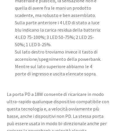
materiale è plastico, la sensazione non è
quella di avere fra le mani un prodotto
scadente, ma robusto e ben assemblato.
Sulla parte anteriore i 4 LED di stato a luce
blu indicano la carica residua della batteria:
4 LED 75-100%; 3 LED 50-75%; 2 LED 25-
50%; 1 LED 0-25%.
Sul lato destro troviamo invece il tasto di
accensione/spegnimento della powerbank.
Mentre sul lato superiore abbiamo le 4
porte di ingresso e uscita elencate sopra.
La porta PD a 18W consente di ricaricare in modo
ultra-rapido qualunque dispositivo compatibile con
questa tecnologia e, a velocità ovviamente più
basse, anche i dispositivi non PD. La stessa porta
può essere usata in modo bi-direzionale anche per
caricare la powerbank a velocità elevata,