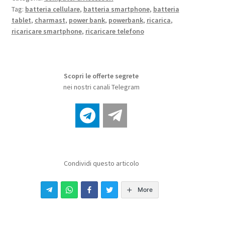
Tag:
batteria cellulare
,
batteria smartphone
,
batteria
tablet
,
charmast
,
power bank
,
powerbank
,
ricarica
,
ricaricare smartphone
,
ricaricare telefono
Scopri le offerte segrete
nei nostri canali Telegram
Condividi questo articolo
More