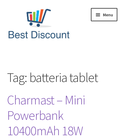
Vai
Vai
Menu
alla
al
navigazione
contenuto
Home
Domande & Risposte
Tag:
batteria tablet
Offerte in Tempo Reale
Charmast – Mini
Articoli & News
Powerbank
10400mAh 18W