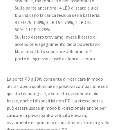
scadente, ma robusto e ben assemblato.
Sulla parte anteriore i 4 LED di stato a luce
blu indicano la carica residua della batteria:
4 LED 75-100%; 3 LED 50-75%; 2 LED 25-
50%; 1 LED 0-25%.
Sul lato destro troviamo invece il tasto di
accensione/spegnimento della powerbank.
Mentre sul lato superiore abbiamo le 4
porte di ingresso e uscita elencate sopra.
La porta PD a 18W consente di ricaricare in modo
ultra-rapido qualunque dispositivo compatibile con
questa tecnologia e, a velocità ovviamente più
basse, anche i dispositivi non PD. La stessa porta
può essere usata in modo bi-direzionale anche per
caricare la powerbank a velocità elevata,
ovviamente disponendo di un alimentatore in grado
di supportare la tecnologia PD.