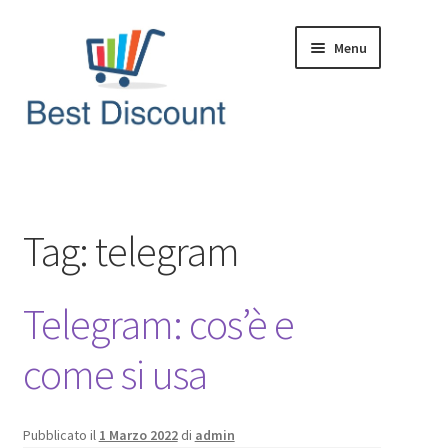
Vai
Vai
Menu
alla
al
navigazione
contenuto
Home
Domande & Risposte
Tag:
telegram
Offerte in Tempo Reale
Telegram: cos’è e
Articoli & News
come si usa
Pubblicato il
1 Marzo 2022
di
admin