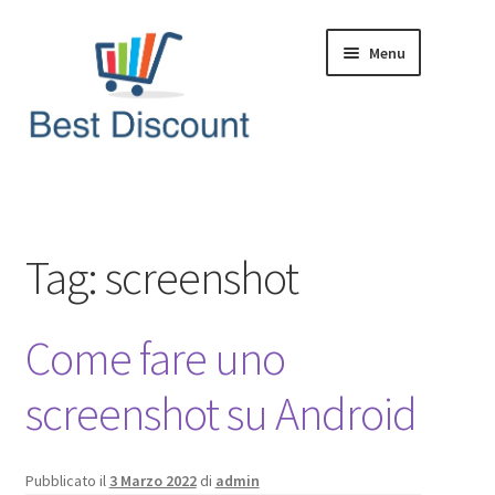
Vai
Vai
Menu
alla
al
navigazione
contenuto
Home
Domande & Risposte
Tag:
screenshot
Offerte in Tempo Reale
Come fare uno
Articoli & News
screenshot su Android
Pubblicato il
3 Marzo 2022
di
admin