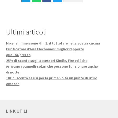
Ultimi articoli
Mixer a immersione 4 in 1: il tuttofare nella vostra cucina
Purificatore d’Aria Elechomes: miglior rapporto
qualità/prezzo
25% di sconto sugli accessori Kindle, Fire ed Echo
Arrivano i pannelli solari che possono funzionare anche
di notte
10€ di sconto se usi per la prima volta un punto di ritiro
Amazon
LINK UTILI