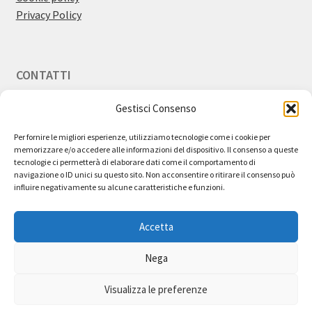
Privacy Policy
CONTATTI
Gestisci Consenso
Email:
info@bestdiscount.it
Per fornire le migliori esperienze, utilizziamo tecnologie come i cookie per
memorizzare e/o accedere alle informazioni del dispositivo. Il consenso a queste
tecnologie ci permetterà di elaborare dati come il comportamento di
navigazione o ID unici su questo sito. Non acconsentire o ritirare il consenso può
influire negativamente su alcune caratteristiche e funzioni.
Utilizziamo cookie tecnici nel pieno rispetto della tua privacy e
cookie di terze parti attraverso l’integrazione nel sito di
Accetta
funzionalità esterne. Questi ultimi vengono inviati al tuo browser
direttamente dalle terze parti, che ne sono responsabili.
Cliccando su "Accetta tutti" acconsenti all'utilizzo di tutti i cookies.
Nega
Cliccando su "Impostazioni Cookie" potrai fornire o negare il
In qualità di Affiliato Amazon, Best Discount
consenso per ogni singola categoria di coockies.
Visualizza le preferenze
percepisce un guadagno dagli acquisti idonei.
Impostazioni Cookie
Accetta tutti