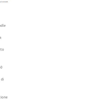
ndle
a
tto
50
 di
zione