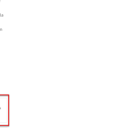
e
la
on