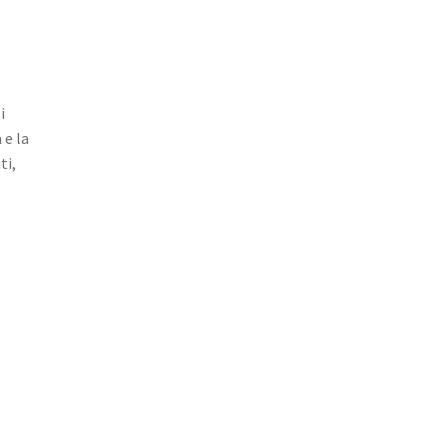
i
 e la
ti,