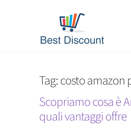
Vai
Vai
alla
al
navigazione
contenuto
Tag:
costo amazon 
Scopriamo cosa è A
quali vantaggi offre