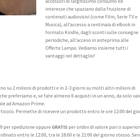
accessori di larghissimo consumo ed
interesse che spaziano dalla fruizione di
contenuti audiovisivi (come Film, Serie TV e
Musica), all’accesso a centinaia di eBook in
formato Kindle, dagli sconti sulle consegne
periodiche, all’acceso in anteprima alle
Offerte Lampo. Vediamo insieme tutti i
vantaggi nel dettaglio!
no su 2 milioni di prodotti e in 2-3 giorni su molti altri milioni di
 che preferiamo e, se fate almeno 6 acquisti in un anno, da solo val
ale ad Amazon Prime.
rticolo. Permette di ricevere un prodotto entro le ore 12:00 del gi
99 per spedizione oppure
GRATIS
per ordini di valore pari o superio
dinato entro le 12:00, tra le 18:00 e le 21:00 del giorno stesso. Ser