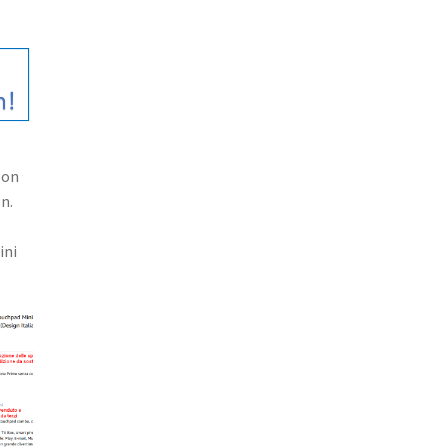
zon
on.
ini