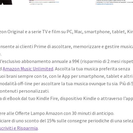
on Original e a serie TV e film su PC, Mac, smartphone, tablet, Ki
 consente ai clienti Prime di ascoltare, memorizzare e gestire music
.
l’esclusivo abbonamento annuale a 99€ (risparmio di 2 mesi rispe
ad
Amazon Music Unlimited
. Ascolta la tua musica preferita senza
tuoi brani sempre con te, con le App per smartphone, tablet e altri
 modalità off-line per ascoltare la tua musica ovunque tu sia. Più di 
 contenuti personalizzati.
a di eBook dal tuo Kindle Fire, dispositivo Kindle o attraverso l’app
dere alle Offerte Lampo Amazon con 30 minuti di anticipo.
ficiare di uno sconto del 15% sulle consegne periodiche di una sele
scriviti e Risparmia
.