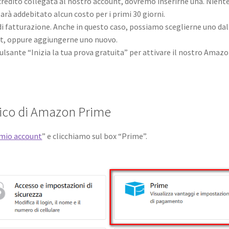
credito collegata al nostro account, dovremo inserirne una. Nient
rà addebitato alcun costo per i primi 30 giorni.
di fatturazione. Anche in questo caso, possiamo sceglierne uno dal
unt, oppure aggiungerne uno nuovo.
 pulsante “Inizia la tua prova gratuita” per attivare il nostro Amaz
atico di Amazon Prime
 mio account
” e clicchiamo sul box “Prime”.