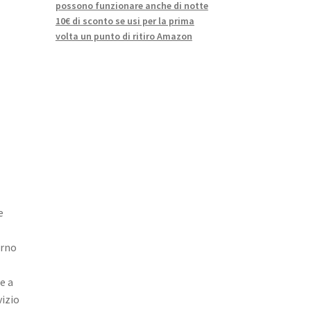
possono funzionare anche di notte
10€ di sconto se usi per la prima
volta un punto di ritiro Amazon
e
orno
re a
vizio