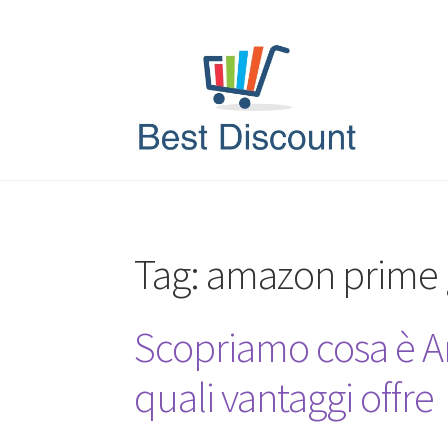
Vai
Vai
alla
al
navigazione
contenuto
Tag:
amazon prime g
Scopriamo cosa è A
quali vantaggi offre