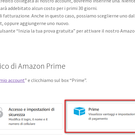
credito collegata al nostro account, dovremo inserirne una. Nient
rà addebitato alcun costo per i primi 30 giorni.
di fatturazione. Anche in questo caso, possiamo sceglierne uno dal
unt, oppure aggiungerne uno nuovo.
 pulsante “Inizia la tua prova gratuita” per attivare il nostro Amaz
atico di Amazon Prime
 mio account
” e clicchiamo sul box “Prime”.