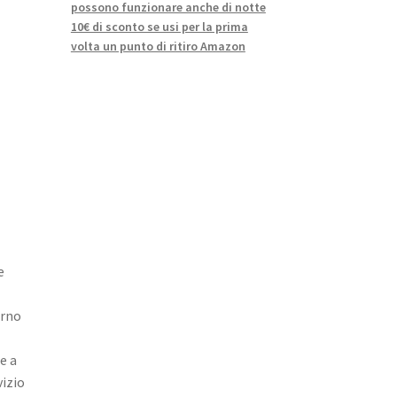
possono funzionare anche di notte
10€ di sconto se usi per la prima
volta un punto di ritiro Amazon
e
orno
re a
vizio