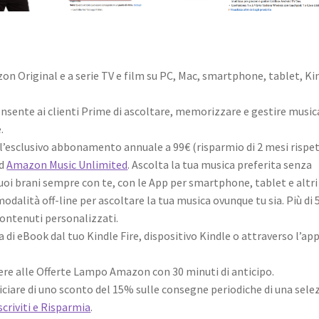
on Original e a serie TV e film su PC, Mac, smartphone, tablet, Ki
 consente ai clienti Prime di ascoltare, memorizzare e gestire music
.
l’esclusivo abbonamento annuale a 99€ (risparmio di 2 mesi rispe
ad
Amazon Music Unlimited
. Ascolta la tua musica preferita senza
tuoi brani sempre con te, con le App per smartphone, tablet e altri
 modalità off-line per ascoltare la tua musica ovunque tu sia. Più di 
 contenuti personalizzati.
a di eBook dal tuo Kindle Fire, dispositivo Kindle o attraverso l’app
dere alle Offerte Lampo Amazon con 30 minuti di anticipo.
ficiare di uno sconto del 15% sulle consegne periodiche di una sele
scriviti e Risparmia
.