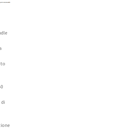
ndle
a
tto
50
 di
zione