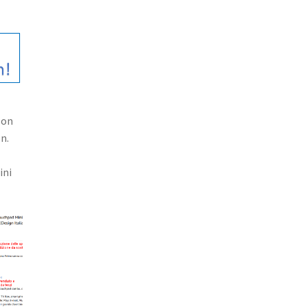
zon
on.
ini