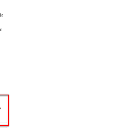
e
la
on