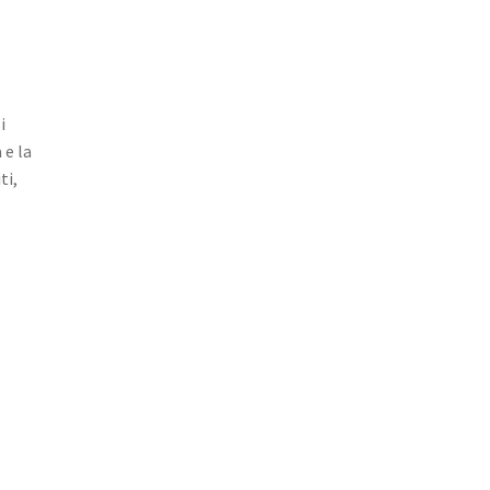
i
 e la
ti,