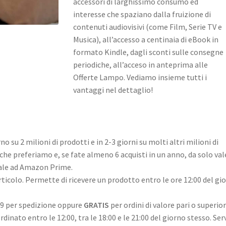
accessori di larghissimo consumo ed
interesse che spaziano dalla fruizione di
contenuti audiovisivi (come Film, Serie TV e
Musica), all’accesso a centinaia di eBook in
formato Kindle, dagli sconti sulle consegne
periodiche, all’acceso in anteprima alle
Offerte Lampo. Vediamo insieme tutti i
vantaggi nel dettaglio!
no su 2 milioni di prodotti e in 2-3 giorni su molti altri milioni di
 che preferiamo e, se fate almeno 6 acquisti in un anno, da solo val
ale ad Amazon Prime.
rticolo. Permette di ricevere un prodotto entro le ore 12:00 del gi
99 per spedizione oppure
GRATIS
per ordini di valore pari o superio
dinato entro le 12:00, tra le 18:00 e le 21:00 del giorno stesso. Ser