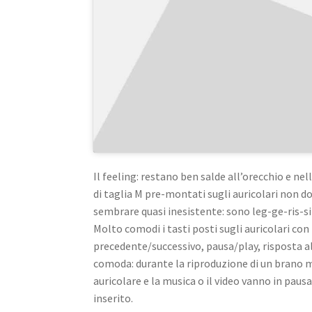
Il feeling: restano ben salde all’orecchio e nel
di taglia M pre-montati sugli auricolari non do
sembrare quasi inesistente: sono leg-ge-ris-s
Molto comodi i tasti posti sugli auricolari con 
precedente/successivo, pausa/play, risposta al
comoda: durante la riproduzione di un brano mu
auricolare e la musica o il video vanno in pau
inserito.