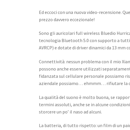
Ed eccoci con una nuova video-recensione. Qu
prezzo davvero eccezionale!
Sono gli auricolari full wireless Bluedio Hurri
tecnologia Bluetooth 5.0 con supporto a tutti g
AVRCP) e dotate di driver dinamici da 13 mm c
Connettività: nessun problema con il mio Xiam
possono anche essere utilizzati separatamente
fidanzata sul cellulare personale possiamo ris
aziendale possiamo… ehmmm… rifiutare la 
La qualità del suono è molto buona, se rapport
termini assoluti, anche se in alcune condizion
storcere un po’ il naso ad alcuni.
La batteria, di tutto rispetto: un film di un pa