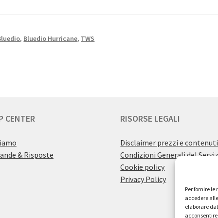
Bluedio
,
Bluedio Hurricane
,
TWS
P CENTER
RISORSE LEGALI
siamo
Disclaimer prezzi e contenut
nde & Risposte
Condizioni Generali del Servi
Cookie policy
Privacy Policy
Per fornire l
accedere alle
elaborare dat
acconsentire 