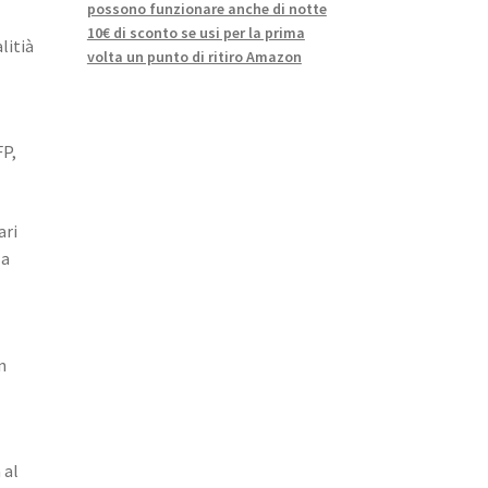
possono funzionare anche di notte
10€ di sconto se usi per la prima
litià
volta un punto di ritiro Amazon
FP,
ari
la
n
 al