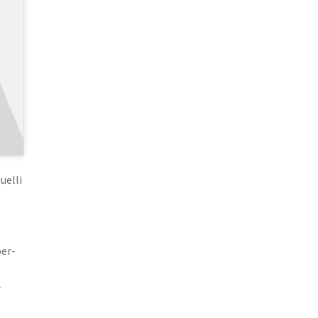
uelli
per-
-