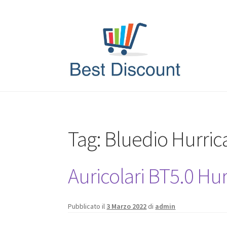
Vai
Vai
alla
al
navigazione
contenuto
Tag:
Bluedio Hurric
Auricolari BT5.0 Hu
Pubblicato il
3 Marzo 2022
di
admin