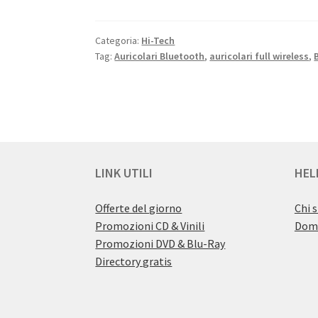
Categoria:
Hi-Tech
Tag:
Auricolari Bluetooth
,
auricolari full wireless
,
LINK UTILI
HEL
Offerte del giorno
Chi 
Promozioni CD & Vinili
Doma
Promozioni DVD & Blu-Ray
Directory gratis