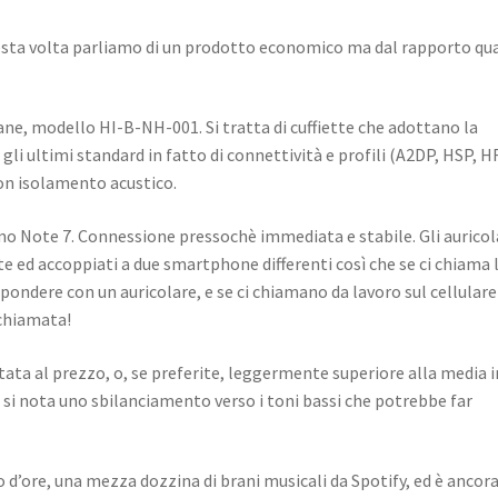
esta volta parliamo di un prodotto economico ma dal rapporto qua
cane, modello HI-B-NH-001. Si tratta di cuffiette che adottano la
li ultimi standard in fatto di connettività e profili (A2DP, HSP, H
on isolamento acustico.
o Note 7. Connessione pressochè immediata e stabile. Gli auricol
 ed accoppiati a due smartphone differenti così che se ci chiama 
pondere con un auricolare, e se ci chiamano da lavoro sul cellulare
chiamata!
ata al prezzo, o, se preferite, leggermente superiore alla media i
i si nota uno sbilanciamento verso i toni bassi che potrebbe far
io d’ore, una mezza dozzina di brani musicali da Spotify, ed è ancora